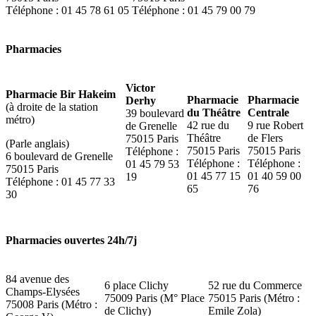
Téléphone : 01 45 78 61 05
Téléphone : 01 45 79 00 79
Pharmacies
Victor
Pharmacie Bir Hakeim
Pharmacie
Pharmacie
Derhy
(à droite de la station
du Théâtre
Centrale
39 boulevard
métro)
42 rue du
9 rue Robert
de Grenelle
Théâtre
de Flers
75015 Paris
(Parle anglais)
75015 Paris
75015 Paris
Téléphone :
6 boulevard de Grenelle
Téléphone :
Téléphone :
01 45 79 53
75015 Paris
01 45 77 15
01 40 59 00
19
Téléphone : 01 45 77 33
65
76
30
Pharmacies ouvertes 24h/7j
84 avenue des
6 place Clichy
52 rue du Commerce
Champs-Elysées
75009 Paris (M° Place
75015 Paris (Métro :
75008 Paris (Métro :
de Clichy)
Emile Zola)