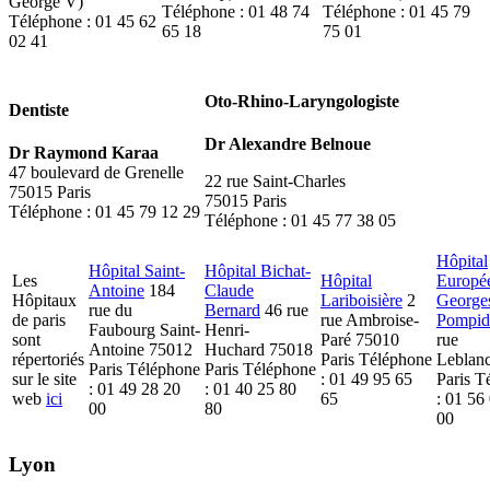
George V)
Téléphone : 01 48 74
Téléphone : 01 45 79
Téléphone : 01 45 62
65 18
75 01
02 41
Oto-Rhino-Laryngologiste
Dentiste
Dr Alexandre Belnoue
Dr Raymond Karaa
47 boulevard de Grenelle
22 rue Saint-Charles
75015 Paris
75015 Paris
Téléphone : 01 45 79 12 29
Téléphone : 01 45 77 38 05
Hôpital
Hôpital Saint-
Hôpital Bichat-
Les
Hôpital
Europé
Antoine
184
Claude
Hôpitaux
Lariboisière
2
George
rue du
Bernard
46 rue
de paris
rue Ambroise-
Pompid
Faubourg Saint-
Henri-
sont
Paré 75010
rue
Antoine 75012
Huchard 75018
répertoriés
Paris Téléphone
Leblan
Paris Téléphone
Paris Téléphone
sur le site
: 01 49 95 65
Paris T
: 01 49 28 20
: 01 40 25 80
web
ici
65
: 01 56
00
80
00
Lyon