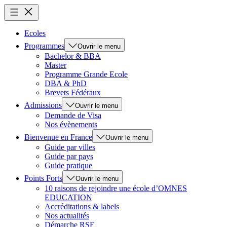
Ecoles
Programmes
Ouvrir le menu
Bachelor & BBA
Master
Programme Grande Ecole
DBA & PhD
Brevets Fédéraux
Admissions
Ouvrir le menu
Demande de Visa
Nos évènements
Bienvenue en France
Ouvrir le menu
Guide par villes
Guide par pays
Guide pratique
Points Forts
Ouvrir le menu
10 raisons de rejoindre une école d’OMNES
EDUCATION
Accréditations & labels
Nos actualités
Démarche RSE