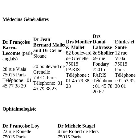
Médecins Généralistes
Drs
Dr Jean-
Drs Montier
Daoui,
Etudes et
Dr Françoise
Bernard Mallet
& Mallet
Labrosse
Santé
Barro-
and Dr
Celine
82 boulevard
& Shollier
12 rue
Lecomte
(parle
Sloane
de Grenelle
69 rue
Viala
anglais)
75015
Fondary
75015
20 boulevard de
28 rue Viala
PARIS
75015
Paris
Grenelle
75015 Paris
Téléphone :
PARIS
Téléphone
75015 Paris
Téléphone : 01
01 45 79 38
Téléphone
: 01 53 95
Téléphone: 01
45 77 38 29
23
: 01 45 78
30 01
45 79 38 23
20 62
Ophtalmologiste
Dr Françoise Loy
Dr Michele Stagel
22 rue Rouelle
4 rue Robert de Flers
75015 Paris
75015 Paris