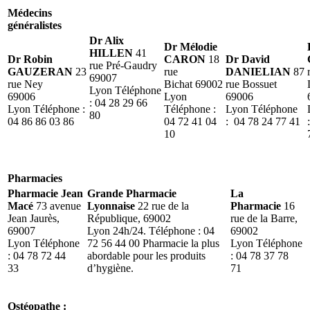
Médecins
généralistes
Dr Alix
Dr Mélodie
HILLEN
41
Dr Robin
CARON
18
Dr David
rue Pré-Gaudry
GAUZERAN
23
rue
DANIELIAN
87
69007
rue Ney
Bichat 69002
rue Bossuet
Lyon Téléphone
69006
Lyon
69006
: 04 28 29 66
Lyon Téléphone :
Téléphone :
Lyon Téléphone
80
04 86 86 03 86
04 72 41 04
: 04 78 24 77 41
10
Pharmacies
Pharmacie Jean
Grande Pharmacie
La
Macé
73 avenue
Lyonnaise
22 rue de la
Pharmacie
16
Jean Jaurès,
République, 69002
rue de la Barre,
69007
Lyon 24h/24. Téléphone : 04
69002
Lyon Téléphone
72 56 44 00 Pharmacie la plus
Lyon Téléphone
: 04 78 72 44
abordable pour les produits
: 04 78 37 78
33
d’hygiène.
71
Ostéopathe :