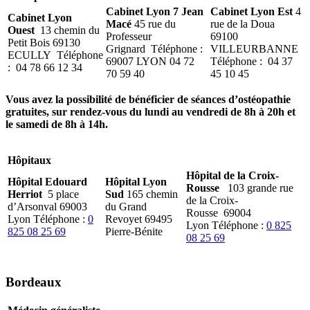
Cabinet Lyon 7 Jean
Cabinet Lyon Est
4
Cabinet Lyon
Macé
45 rue du
rue de la Doua
Ouest
13 chemin du
Professeur
69100
Petit Bois 69130
Grignard Téléphone :
VILLEURBANNE
ECULLY Téléphone
69007 LYON 04 72
Téléphone : 04 37
: 04 78 66 12 34
70 59 40
45 10 45
Vous avez la possibilité de bénéficier de séances d’ostéopathie
gratuites, sur rendez-vous du lundi au vendredi de 8h à 20h et
le samedi de 8h à 14h.
Hôpitaux
Hôpital de la Croix-
Hôpital Edouard
Hôpital Lyon
Rousse
103 grande rue
Herriot
5 place
Sud
165 chemin
de la Croix-
d’Arsonval 69003
du Grand
Rousse 69004
Lyon Téléphone :
0
Revoyet 69495
Lyon Téléphone :
0 825
825 08 25 69
Pierre-Bénite
08 25 69
Bordeaux