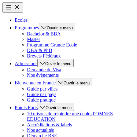
Ecoles
Programmes
Ouvrir le menu
Bachelor & BBA
Master
Programme Grande Ecole
DBA & PhD
Brevets Fédéraux
Admissions
Ouvrir le menu
Demande de Visa
Nos évènements
Bienvenue en France
Ouvrir le menu
Guide par villes
Guide par pays
Guide pratique
Points Forts
Ouvrir le menu
10 raisons de rejoindre une école d’OMNES
EDUCATION
Accréditations & labels
Nos actualités
Démarche RSE