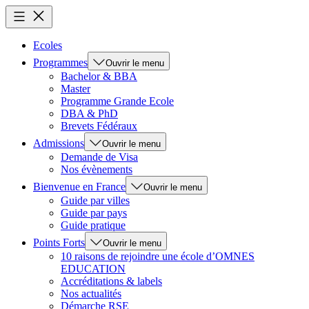
Ecoles
Programmes
Ouvrir le menu
Bachelor & BBA
Master
Programme Grande Ecole
DBA & PhD
Brevets Fédéraux
Admissions
Ouvrir le menu
Demande de Visa
Nos évènements
Bienvenue en France
Ouvrir le menu
Guide par villes
Guide par pays
Guide pratique
Points Forts
Ouvrir le menu
10 raisons de rejoindre une école d’OMNES
EDUCATION
Accréditations & labels
Nos actualités
Démarche RSE