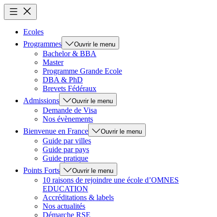
Ecoles
Programmes
Ouvrir le menu
Bachelor & BBA
Master
Programme Grande Ecole
DBA & PhD
Brevets Fédéraux
Admissions
Ouvrir le menu
Demande de Visa
Nos évènements
Bienvenue en France
Ouvrir le menu
Guide par villes
Guide par pays
Guide pratique
Points Forts
Ouvrir le menu
10 raisons de rejoindre une école d’OMNES
EDUCATION
Accréditations & labels
Nos actualités
Démarche RSE