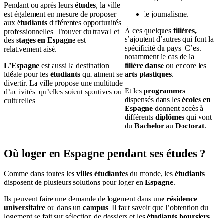
Pendant ou après leurs
études
, la ville
est également en mesure de proposer
le journalisme.
aux
étudiants
différentes opportunités
À ces quelques
filières,
professionnelles. Trouver du travail et
s’ajoutent d’autres qui font la
des
stages en Espagne
est
spécificité du pays. C’est
relativement aisé.
notamment le cas de la
L’Espagne
est aussi la destination
filière danse
ou encore les
idéale pour les
étudiants
qui aiment se
arts plastiques
.
divertir. La ville propose une multitude
Et les
programmes
d’activités, qu’elles soient sportives ou
dispensés dans les
écoles en
culturelles.
Espagne
donnent accès à
différents
diplômes
qui vont
du
Bachelor
au
Doctorat
.
Où loger en Espagne pendant ses études ?
Comme dans toutes les
villes étudiantes
du monde, les
étudiants
disposent de plusieurs solutions pour loger en
Espagne
.
Ils peuvent faire une demande de logement dans une
résidence
universitaire
ou dans un
campus
. Il faut savoir que l’obtention du
logement se fait sur sélection de dossiers et les
étudiants boursiers