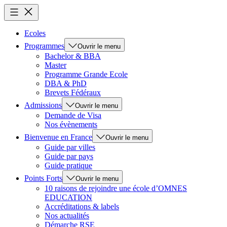
Ecoles
Programmes
Ouvrir le menu
Bachelor & BBA
Master
Programme Grande Ecole
DBA & PhD
Brevets Fédéraux
Admissions
Ouvrir le menu
Demande de Visa
Nos évènements
Bienvenue en France
Ouvrir le menu
Guide par villes
Guide par pays
Guide pratique
Points Forts
Ouvrir le menu
10 raisons de rejoindre une école d’OMNES
EDUCATION
Accréditations & labels
Nos actualités
Démarche RSE