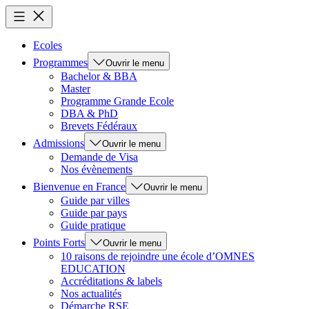
Ecoles
Programmes
Ouvrir le menu
Bachelor & BBA
Master
Programme Grande Ecole
DBA & PhD
Brevets Fédéraux
Admissions
Ouvrir le menu
Demande de Visa
Nos évènements
Bienvenue en France
Ouvrir le menu
Guide par villes
Guide par pays
Guide pratique
Points Forts
Ouvrir le menu
10 raisons de rejoindre une école d’OMNES
EDUCATION
Accréditations & labels
Nos actualités
Démarche RSE