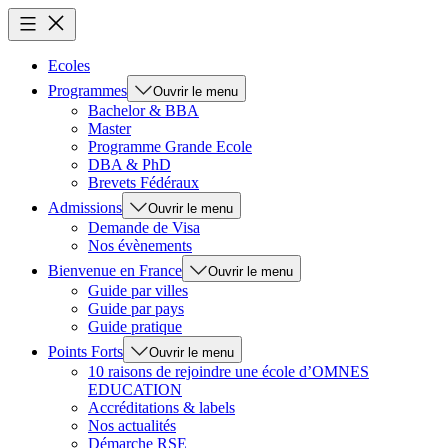
Ecoles
Programmes
Ouvrir le menu
Bachelor & BBA
Master
Programme Grande Ecole
DBA & PhD
Brevets Fédéraux
Admissions
Ouvrir le menu
Demande de Visa
Nos évènements
Bienvenue en France
Ouvrir le menu
Guide par villes
Guide par pays
Guide pratique
Points Forts
Ouvrir le menu
10 raisons de rejoindre une école d’OMNES
EDUCATION
Accréditations & labels
Nos actualités
Démarche RSE