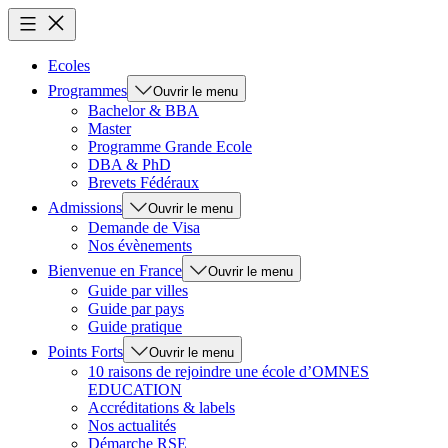
Ecoles
Programmes
Ouvrir le menu
Bachelor & BBA
Master
Programme Grande Ecole
DBA & PhD
Brevets Fédéraux
Admissions
Ouvrir le menu
Demande de Visa
Nos évènements
Bienvenue en France
Ouvrir le menu
Guide par villes
Guide par pays
Guide pratique
Points Forts
Ouvrir le menu
10 raisons de rejoindre une école d’OMNES
EDUCATION
Accréditations & labels
Nos actualités
Démarche RSE