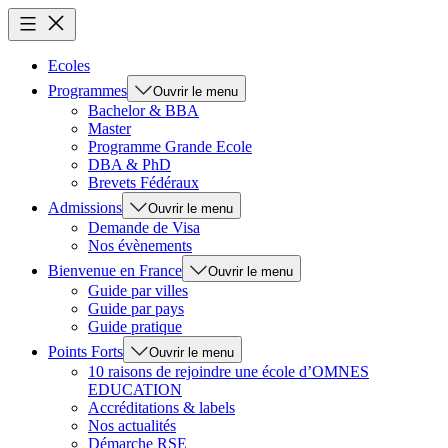
Ecoles
Programmes
Ouvrir le menu
Bachelor & BBA
Master
Programme Grande Ecole
DBA & PhD
Brevets Fédéraux
Admissions
Ouvrir le menu
Demande de Visa
Nos évènements
Bienvenue en France
Ouvrir le menu
Guide par villes
Guide par pays
Guide pratique
Points Forts
Ouvrir le menu
10 raisons de rejoindre une école d’OMNES
EDUCATION
Accréditations & labels
Nos actualités
Démarche RSE