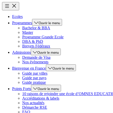
Ecoles
Programmes
Ouvrir le menu
Bachelor & BBA
Master
Programme Grande Ecole
DBA & PhD
Brevets Fédéraux
Admissions
Ouvrir le menu
Demande de Visa
Nos évènements
Bienvenue en France
Ouvrir le menu
Guide par villes
Guide par pays
Guide pratique
Points Forts
Ouvrir le menu
10 raisons de rejoindre une école d’OMNES EDUCAT
Accréditations & labels
Nos actualités
Démarche RSE
FAQ