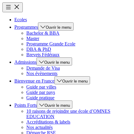
Ecoles
Programmes
Ouvrir le menu
Bachelor & BBA
Master
Programme Grande Ecole
DBA & PhD
Brevets Fédéraux
Admissions
Ouvrir le menu
Demande de Visa
Nos évènements
Bienvenue en France
Ouvrir le menu
Guide par villes
Guide par pays
Guide pratique
Points Forts
Ouvrir le menu
10 raisons de rejoindre une école d’OMNES
EDUCATION
Accréditations & labels
Nos actualités
Démarche RSE