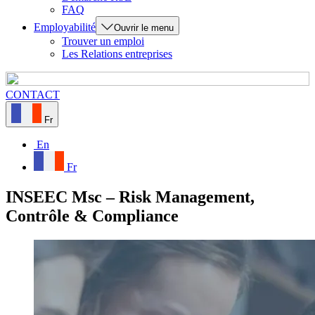
FAQ
Employabilité
Ouvrir le menu
Trouver un emploi
Les Relations entreprises
CONTACT
Fr
En
Fr
INSEEC Msc – Risk Management,
Contrôle & Compliance