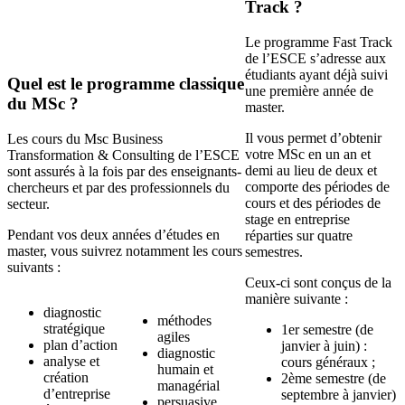
Track ?
Le programme Fast Track
de l’ESCE s’adresse aux
étudiants ayant déjà suivi
Quel est le programme classique
une première année de
du MSc ?
master.
Il vous permet d’obtenir
Les cours du Msc Business
votre MSc en un an et
Transformation & Consulting de l’ESCE
demi au lieu de deux et
sont assurés à la fois par des enseignants-
comporte des périodes de
chercheurs et par des professionnels du
cours et des périodes de
secteur.
stage en entreprise
Pendant vos deux années d’études en
réparties sur quatre
master, vous suivrez notamment les cours
semestres.
suivants :
Ceux-ci sont conçus de la
manière suivante :
diagnostic
méthodes
stratégique
1er semestre (de
agiles
plan d’action
janvier à juin) :
diagnostic
analyse et
cours généraux ;
humain et
création
2ème semestre (de
managérial
d’entreprise
septembre à janvier)
persuasive