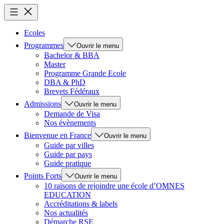
Ecoles
Programmes
Ouvrir le menu
Bachelor & BBA
Master
Programme Grande Ecole
DBA & PhD
Brevets Fédéraux
Admissions
Ouvrir le menu
Demande de Visa
Nos évènements
Bienvenue en France
Ouvrir le menu
Guide par villes
Guide par pays
Guide pratique
Points Forts
Ouvrir le menu
10 raisons de rejoindre une école d’OMNES
EDUCATION
Accréditations & labels
Nos actualités
Démarche RSE