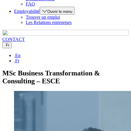
FAQ
Employabilité
Ouvrir le menu
Trouver un emploi
Les Relations entreprises
CONTACT
Fr
En
Fr
MSc Business Transformation &
Consulting – ESCE