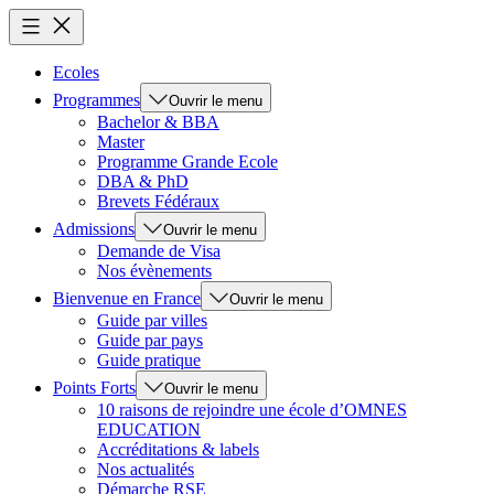
Ecoles
Programmes
Ouvrir le menu
Bachelor & BBA
Master
Programme Grande Ecole
DBA & PhD
Brevets Fédéraux
Admissions
Ouvrir le menu
Demande de Visa
Nos évènements
Bienvenue en France
Ouvrir le menu
Guide par villes
Guide par pays
Guide pratique
Points Forts
Ouvrir le menu
10 raisons de rejoindre une école d’OMNES
EDUCATION
Accréditations & labels
Nos actualités
Démarche RSE