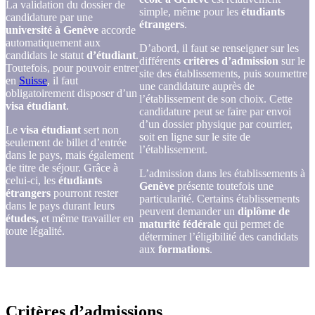
La validation du dossier de
simple, même pour les
étudiants
candidature par une
étrangers
.
université à
Genève
accorde
automatiquement aux
D’abord, il faut se renseigner sur les
candidats le statut
d’étudiant
.
différents
critères d’admission
sur le
Toutefois, pour pouvoir entrer
site des établissements, puis soumettre
en
Suisse
, il faut
une candidature auprès de
obligatoirement disposer d’un
l’établissement de son choix. Cette
visa étudiant
.
candidature peut se faire par envoi
d’un dossier physique par courrier,
Le
visa étudiant
sert non
soit en ligne sur le site de
seulement de billet d’entrée
l’établissement.
dans le pays, mais également
de titre de séjour. Grâce à
L’admission dans les établissements à
celui-ci, les
étudiants
Genève
présente toutefois une
étrangers
pourront rester
particularité. Certains établissements
dans le pays durant leurs
peuvent demander un
diplôme de
études,
et même travailler en
maturité fédérale
qui permet de
toute légalité.
déterminer l’éligibilité des candidats
aux
formations
.
Critères d’admissions