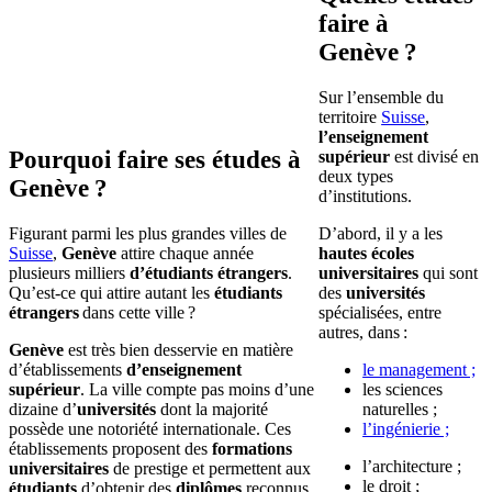
faire à
Genève ?
Sur l’ensemble du
territoire
Suisse
,
l’enseignement
Pourquoi faire ses études à
supérieur
est divisé en
deux types
Genève ?
d’institutions.
Figurant parmi les plus grandes villes de
D’abord, il y a les
Suisse
,
Genève
attire chaque année
hautes écoles
plusieurs milliers
d’étudiants étrangers
.
universitaires
qui sont
Qu’est-ce qui attire autant les
étudiants
des
universités
étrangers
dans cette ville ?
spécialisées, entre
autres, dans :
Genève
est très bien desservie en matière
d’établissements
d’enseignement
le management ;
supérieur
. La ville compte pas moins d’une
les sciences
dizaine d’
universités
dont la majorité
naturelles ;
possède une notoriété internationale. Ces
l’ingénierie ;
établissements proposent des
formations
l’architecture ;
universitaires
de prestige et permettent aux
le droit ;
étudiants
d’obtenir des
diplômes
reconnus