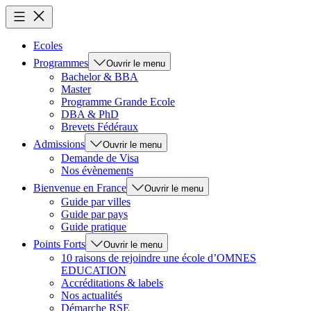
Ecoles
Programmes
Ouvrir le menu
Bachelor & BBA
Master
Programme Grande Ecole
DBA & PhD
Brevets Fédéraux
Admissions
Ouvrir le menu
Demande de Visa
Nos évènements
Bienvenue en France
Ouvrir le menu
Guide par villes
Guide par pays
Guide pratique
Points Forts
Ouvrir le menu
10 raisons de rejoindre une école d’OMNES
EDUCATION
Accréditations & labels
Nos actualités
Démarche RSE