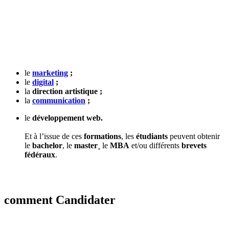
le
marketing
;
le
digital
;
la
direction artistique ;
la
communication
;
le
développement web.
Et à l’issue de ces
formations
, les
étudiants
peuvent obtenir
le
bachelor
, le
master
¸ le
MBA
et/ou différents
brevets
fédéraux
.
comment Candidater